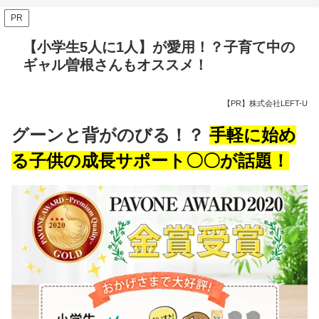
PR
【小学生5人に1人】が愛用！？子育て中の
ギャル曽根さんもオススメ！
【PR】株式会社LEFT-U
グーンと背がのびる！？
手軽に始め
る子供の成長サポート〇〇が話題！